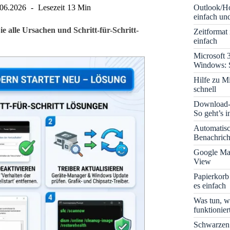
Outlook/Ho
.06.2026
Lesezeit
13 Min
einfach und
e alle Ursachen und Schritt-für-Schritt-
Zeitformat
einfach
Microsoft 
Windows: S
Hilfe zu M
schnell
Download-B
So geht’s 
Automatis
Benachrich
Google Map
View
Papierkorb
es einfach
Was tun, w
funktionie
Schwarzen