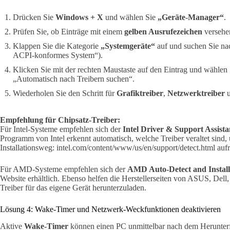
Drücken Sie
Windows + X
und wählen Sie
„Geräte-Manager“
.
Prüfen Sie, ob Einträge mit einem
gelben Ausrufezeichen
versehen
Klappen Sie die Kategorie
„Systemgeräte“
auf und suchen Sie n
ACPI-konformes System“).
Klicken Sie mit der rechten Maustaste auf den Eintrag und wählen
„Automatisch nach Treibern suchen“.
Wiederholen Sie den Schritt für
Grafiktreiber
,
Netzwerktreiber
Empfehlung für Chipsatz-Treiber:
Für Intel-Systeme empfehlen sich der
Intel Driver & Support Assista
Programm von Intel erkennt automatisch, welche Treiber veraltet sind,
Installationsweg: intel.com/content/www/us/en/support/detect.html aufr
Für AMD-Systeme empfehlen sich der
AMD Auto-Detect and Install
Website erhältlich. Ebenso helfen die Herstellerseiten von ASUS, Dell
Treiber für das eigene Gerät herunterzuladen.
Lösung 4: Wake-Timer und Netzwerk-Weckfunktionen deaktivieren
Aktive
Wake-Timer
können einen PC unmittelbar nach dem Herunterfa