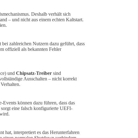
dsmechanismus. Deshalb verhält sich
nd – und nicht aus einem echten Kaltstart.
ien.
 bei zahlreichen Nutzern dazu geführt, dass
m offiziell als bekannten Fehler
ace) und
Chipsatz-Treiber
sind
ollständige Ausschalten – nicht korrekt
 Verhalten.
Events können dazu führen, dass das
sorgt eine falsch konfigurierte UEFI-
wird.
hat, interpretiert es das Herunterfahren
ie einen normalen Shutdown verhindern.