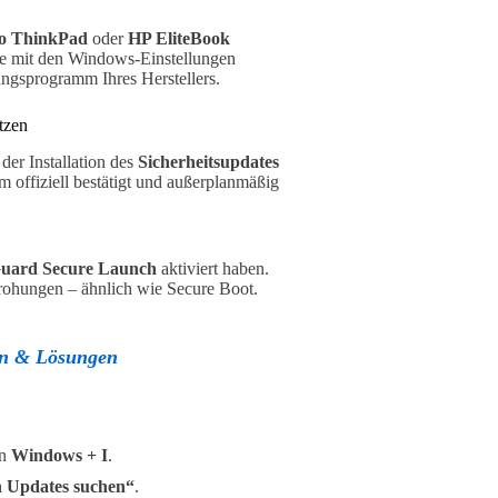
o ThinkPad
oder
HP EliteBook
die mit den Windows-Einstellungen
tungsprogramm Ihres Herstellers.
tzen
der Installation des
Sicherheitsupdates
m offiziell bestätigt und außerplanmäßig
uard Secure Launch
aktiviert haben.
rohungen – ähnlich wie Secure Boot.
en & Lösungen
on
Windows + I
.
 Updates suchen“
.