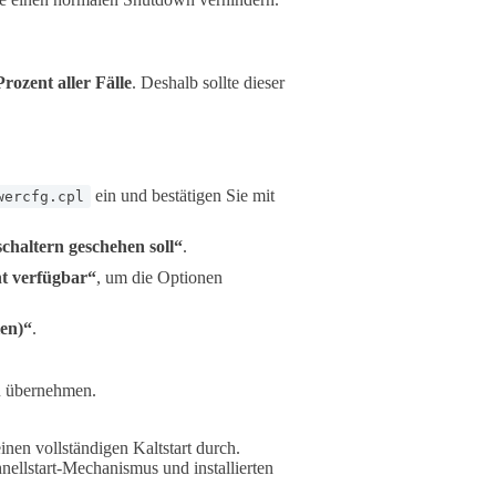
Prozent aller Fälle
. Deshalb sollte dieser
ein und bestätigen Sie mit
wercfg.cpl
haltern geschehen soll“
.
ht verfügbar“
, um die Optionen
len)“
.
u übernehmen.
nen vollständigen Kaltstart durch.
nellstart-Mechanismus und installierten