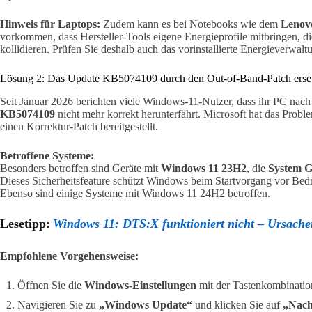
Hinweis für Laptops:
Zudem kann es bei Notebooks wie dem
Lenov
vorkommen, dass Hersteller-Tools eigene Energieprofile mitbringen, 
kollidieren. Prüfen Sie deshalb auch das vorinstallierte Energieverwal
Lösung 2: Das Update KB5074109 durch den Out-of-Band-Patch erse
Seit Januar 2026 berichten viele Windows-11-Nutzer, dass ihr PC nach 
KB5074109
nicht mehr korrekt herunterfährt. Microsoft hat das Proble
einen Korrektur-Patch bereitgestellt.
Betroffene Systeme:
Besonders betroffen sind Geräte mit
Windows 11 23H2
, die
System G
Dieses Sicherheitsfeature schützt Windows beim Startvorgang vor Bed
Ebenso sind einige Systeme mit Windows 11 24H2 betroffen.
Lesetipp:
Windows 11: DTS:X funktioniert nicht – Ursach
Empfohlene Vorgehensweise:
Öffnen Sie die
Windows-Einstellungen
mit der Tastenkombinati
Navigieren Sie zu
„Windows Update“
und klicken Sie auf
„Nach