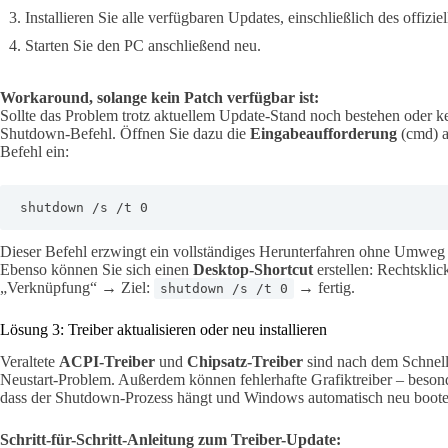
Installieren Sie alle verfügbaren Updates, einschließlich des offiz
Starten Sie den PC anschließend neu.
Workaround, solange kein Patch verfügbar ist:
Sollte das Problem trotz aktuellem Update-Stand noch bestehen oder kein
Shutdown-Befehl. Öffnen Sie dazu die
Eingabeaufforderung
(cmd) a
Befehl ein:
shutdown /s /t 0
Dieser Befehl erzwingt ein vollständiges Herunterfahren ohne Umweg
Ebenso können Sie sich einen
Desktop-Shortcut
erstellen: Rechtskl
„Verknüpfung“ → Ziel:
→ fertig.
shutdown /s /t 0
Lösung 3: Treiber aktualisieren oder neu installieren
Veraltete
ACPI-Treiber
und
Chipsatz-Treiber
sind nach dem Schnells
Neustart-Problem. Außerdem können fehlerhafte Grafiktreiber – bes
dass der Shutdown-Prozess hängt und Windows automatisch neu boote
Schritt-für-Schritt-Anleitung zum Treiber-Update: