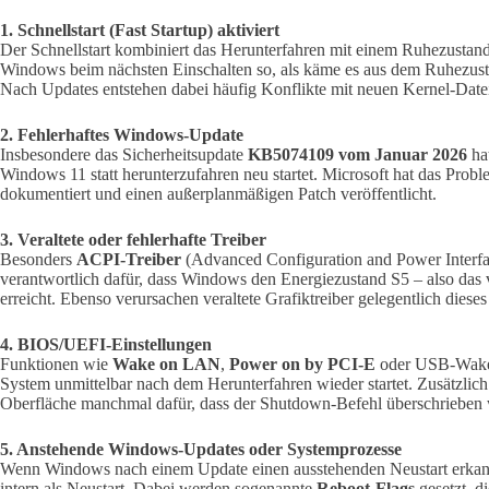
1. Schnellstart (Fast Startup) aktiviert
Der Schnellstart kombiniert das Herunterfahren mit einem Ruhezustan
Windows beim nächsten Einschalten so, als käme es aus dem Ruhezusta
Nach Updates entstehen dabei häufig Konflikte mit neuen Kernel-Date
2. Fehlerhaftes Windows-Update
Insbesondere das Sicherheitsupdate
KB5074109 vom Januar 2026
hat
Windows 11 statt herunterzufahren neu startet. Microsoft hat das Proble
dokumentiert und einen außerplanmäßigen Patch veröffentlicht.
3. Veraltete oder fehlerhafte Treiber
Besonders
ACPI-Treiber
(Advanced Configuration and Power Interf
verantwortlich dafür, dass Windows den Energiezustand S5 – also das v
erreicht. Ebenso verursachen veraltete Grafiktreiber gelegentlich dieses
4. BIOS/UEFI-Einstellungen
Funktionen wie
Wake on LAN
,
Power on by PCI-E
oder USB-Wake-
System unmittelbar nach dem Herunterfahren wieder startet. Zusätzlich 
Oberfläche manchmal dafür, dass der Shutdown-Befehl überschrieben 
5. Anstehende Windows-Updates oder Systemprozesse
Wenn Windows nach einem Update einen ausstehenden Neustart erkannt 
intern als Neustart. Dabei werden sogenannte
Reboot-Flags
gesetzt, d