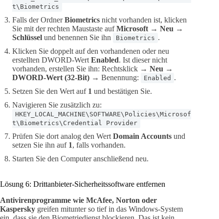
t\Biometrics
Falls der Ordner
Biometrics
nicht vorhanden ist, klicken
Sie mit der rechten Maustaste auf
Microsoft
→
Neu
→
Schlüssel
und benennen Sie ihn
.
Biometrics
Klicken Sie doppelt auf den vorhandenen oder neu
erstellten DWORD-Wert
Enabled
. Ist dieser nicht
vorhanden, erstellen Sie ihn: Rechtsklick →
Neu
→
DWORD-Wert (32-Bit)
→ Benennung:
.
Enabled
Setzen Sie den Wert auf
1
und bestätigen Sie.
Navigieren Sie zusätzlich zu:
HKEY_LOCAL_MACHINE\SOFTWARE\Policies\Microsof
t\Biometrics\Credential Provider
Prüfen Sie dort analog den Wert
Domain Accounts
und
setzen Sie ihn auf
1
, falls vorhanden.
Starten Sie den Computer anschließend neu.
Lösung 6: Drittanbieter-Sicherheitssoftware entfernen
Antivirenprogramme wie McAfee, Norton oder
Kaspersky
greifen mitunter so tief in das Windows-System
ein, dass sie den Biometriedienst blockieren. Das ist kein