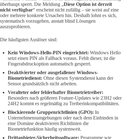
überhaupt sperrt. Die Meldung „
Diese Option ist derzeit
nicht verfügbar
“ erscheint nicht zufällig – sie weist auf eine
oder mehrere konkrete Ursachen hin. Deshalb lohnt es sich,
systematisch vorzugehen, anstatt blind Lösungen
auszuprobieren.
Die häufigsten Auslöser sind:
Kein Windows-Hello-PIN eingerichtet:
Windows Hello
setzt einen PIN als Fallback voraus. Fehlt dieser, ist die
Fingerabdruckoption automatisch gesperrt.
Deaktivierter oder ausgefallener Windows-
Biometriedienst:
Ohne diesen Systemdienst kann der
Sensor grundsätzlich nicht arbeiten.
Veralteter oder fehlerhafter Biometrietreiber:
Besonders nach größeren Feature-Updates wie 23H2 oder
24H2 kommt es regelmäßig zu Treiberinkompatibilitäten.
Blockierende Gruppenrichtlinien (GPO):
In
Unternehmensumgebungen oder nach dem Einbinden in
eine Domäne deaktivieren Richtlinien die
Biometriefunktion häufig systemweit.
Drittanbieter-Sicherheitssoftware:
Programme wie