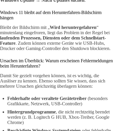
Windows Update → Nach Updates suchen
.
Windows 11 bleibt auf dem Herunterfahren-Bildschirm
hängen
Bleibt der Bildschirm mit „
Wird heruntergefahren
“
minutenlang eingefroren, liegt das Problem in der Regel bei
laufenden Prozessen, Diensten oder dem Schnellstart-
Feature
. Zudem können externe Geräte wie USB-Hubs,
Drucker oder Gaming-Controller den Shutdown blockieren.
Ursachen im Überblick: Warum erscheinen Fehlermeldungen
beim Herunterfahren?
Damit Sie gezielt vorgehen können, ist es wichtig, die
Auslöser zu kennen. Ebenso sollten Sie wissen, dass sich
mehrere Ursachen gleichzeitig überlagern können:
Fehlerhafte oder veraltete Gerätetreiber
(besonders
Grafikkarte, Netzwerk, USB-Controller)
Hintergrundprogramme
, die nicht rechtzeitig beendet
werden (z. B. Logitech G HUB, Xbox-Treiber, Google
Chrome)
Beschädigte Windows-Systemdateien
oder fehlerhafte