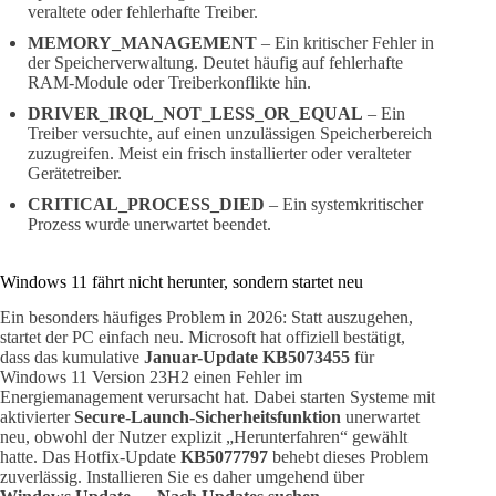
veraltete oder fehlerhafte Treiber.
MEMORY_MANAGEMENT
– Ein kritischer Fehler in
der Speicherverwaltung. Deutet häufig auf fehlerhafte
RAM-Module oder Treiberkonflikte hin.
DRIVER_IRQL_NOT_LESS_OR_EQUAL
– Ein
Treiber versuchte, auf einen unzulässigen Speicherbereich
zuzugreifen. Meist ein frisch installierter oder veralteter
Gerätetreiber.
CRITICAL_PROCESS_DIED
– Ein systemkritischer
Prozess wurde unerwartet beendet.
Windows 11 fährt nicht herunter, sondern startet neu
Ein besonders häufiges Problem in 2026: Statt auszugehen,
startet der PC einfach neu. Microsoft hat offiziell bestätigt,
dass das kumulative
Januar-Update KB5073455
für
Windows 11 Version 23H2 einen Fehler im
Energiemanagement verursacht hat. Dabei starten Systeme mit
aktivierter
Secure-Launch-Sicherheitsfunktion
unerwartet
neu, obwohl der Nutzer explizit „Herunterfahren“ gewählt
hatte. Das Hotfix-Update
KB5077797
behebt dieses Problem
zuverlässig. Installieren Sie es daher umgehend über