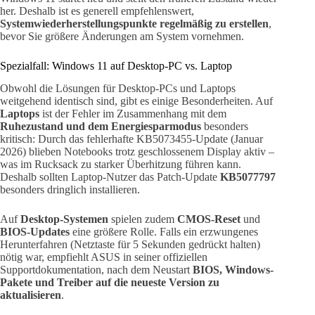
her. Deshalb ist es generell empfehlenswert,
Systemwiederherstellungspunkte regelmäßig zu erstellen
,
bevor Sie größere Änderungen am System vornehmen.
Spezialfall: Windows 11 auf Desktop-PC vs. Laptop
Obwohl die Lösungen für Desktop-PCs und Laptops
weitgehend identisch sind, gibt es einige Besonderheiten. Auf
Laptops
ist der Fehler im Zusammenhang mit dem
Ruhezustand und dem Energiesparmodus
besonders
kritisch: Durch das fehlerhafte KB5073455-Update (Januar
2026) blieben Notebooks trotz geschlossenem Display aktiv –
was im Rucksack zu starker Überhitzung führen kann.
Deshalb sollten Laptop-Nutzer das Patch-Update
KB5077797
besonders dringlich installieren.
Auf
Desktop-Systemen
spielen zudem
CMOS-Reset
und
BIOS-Updates
eine größere Rolle. Falls ein erzwungenes
Herunterfahren (Netztaste für 5 Sekunden gedrückt halten)
nötig war, empfiehlt ASUS in seiner offiziellen
Supportdokumentation, nach dem Neustart
BIOS, Windows-
Pakete und Treiber auf die neueste Version zu
aktualisieren
.