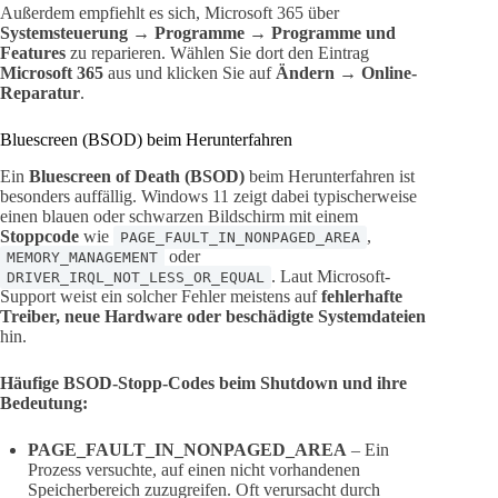
Außerdem empfiehlt es sich, Microsoft 365 über
Systemsteuerung → Programme → Programme und
Features
zu reparieren. Wählen Sie dort den Eintrag
Microsoft 365
aus und klicken Sie auf
Ändern → Online-
Reparatur
.
Bluescreen (BSOD) beim Herunterfahren
Ein
Bluescreen of Death (BSOD)
beim Herunterfahren ist
besonders auffällig. Windows 11 zeigt dabei typischerweise
einen blauen oder schwarzen Bildschirm mit einem
Stoppcode
wie
,
PAGE_FAULT_IN_NONPAGED_AREA
oder
MEMORY_MANAGEMENT
. Laut Microsoft-
DRIVER_IRQL_NOT_LESS_OR_EQUAL
Support weist ein solcher Fehler meistens auf
fehlerhafte
Treiber, neue Hardware oder beschädigte Systemdateien
hin.
Häufige BSOD-Stopp-Codes beim Shutdown und ihre
Bedeutung:
PAGE_FAULT_IN_NONPAGED_AREA
– Ein
Prozess versuchte, auf einen nicht vorhandenen
Speicherbereich zuzugreifen. Oft verursacht durch