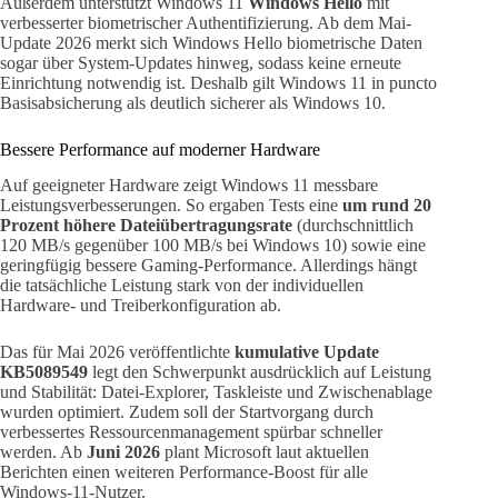
Außerdem unterstützt Windows 11
Windows Hello
mit
verbesserter biometrischer Authentifizierung. Ab dem Mai-
Update 2026 merkt sich Windows Hello biometrische Daten
sogar über System-Updates hinweg, sodass keine erneute
Einrichtung notwendig ist. Deshalb gilt Windows 11 in puncto
Basisabsicherung als deutlich sicherer als Windows 10.
Bessere Performance auf moderner Hardware
Auf geeigneter Hardware zeigt Windows 11 messbare
Leistungsverbesserungen. So ergaben Tests eine
um rund 20
Prozent höhere Dateiübertragungsrate
(durchschnittlich
120 MB/s gegenüber 100 MB/s bei Windows 10) sowie eine
geringfügig bessere Gaming-Performance. Allerdings hängt
die tatsächliche Leistung stark von der individuellen
Hardware- und Treiberkonfiguration ab.
Das für Mai 2026 veröffentlichte
kumulative Update
KB5089549
legt den Schwerpunkt ausdrücklich auf Leistung
und Stabilität: Datei-Explorer, Taskleiste und Zwischenablage
wurden optimiert. Zudem soll der Startvorgang durch
verbessertes Ressourcenmanagement spürbar schneller
werden. Ab
Juni 2026
plant Microsoft laut aktuellen
Berichten einen weiteren Performance-Boost für alle
Windows-11-Nutzer.