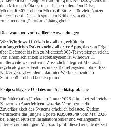
Außerdem ist die enge Verknüpfung des Betriebssystems mit
dem Microsoft-Ökosystem – insbesondere OneDrive,
Microsoft 365 und dem Microsoft Store – für viele Nutzer
unerwünscht. Deshalb sprechen Kritiker von einer
zunehmenden „Plattformabhängigkeit“.
Bloatware und vorinstallierte Anwendungen
Wer Windows 11 frisch installiert, erhält ein
umfangreiches Paket vorinstallierter Apps
, das von Edge
über Defender bis hin zu Microsoft 365-Testversionen reicht.
Von einem schlanken Betriebssystem ist Windows 11
mittlerweile weit entfernt. Zusätzlich integriert Microsoft
regelmäßig neue Features in das Betriebssystem, ohne dass
Nutzer gefragt werden – darunter Werbeelemente im
Startmenü und im Datei-Explorer.
Fehlgeschlagene Updates und Stabilitätsprobleme
Ein fehlerhaftes Update im Januar 2026 führte bei zahlreichen
Nutzern zu
Startfehlern
, was das Vertrauen in die
Zuverlässigkeit des Systems erheblich belastete. Zudem
verursachte das jüngste Update
KB5089549
vom Mai 2026
bei einigen Nutzern Installationsfehler und verlangsamte
Internetverbindungen. Microsoft prüft diese Berichte derzeit