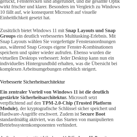
gerückt, Fensterecken sind abgerundet, und die gesamte Optik
wirkt frischer und klarer. Besonders im Vergleich zu Windows
10 fällt auf, wie konsequent Microsoft auf visuelle
Einheitlichkeit gesetzt hat.
Zusätzlich bietet Windows 11 mit
Snap Layouts und Snap
Groups
ein deutlich verbessertes Multitasking-Erlebnis. Mit
Snap Layouts wählen Sie vorgefertigte Fensteranordnungen
aus, während Snap Groups eigene Fenster-Kombinationen
speichern und später wieder aufrufen. Ebenso wurden die
virtuellen Desktops verbessert: Jeder Desktop kann nun ein
individuelles Hintergrundbild erhalten, was die Übersicht bei
komplexen Arbeitsumgebungen erheblich steigert.
Verbesserte Sicherheitsarchitektur
Ein zentraler Vorteil von Windows 11 ist die deutlich
gestärkte Sicherheitsarchitektur.
Microsoft setzt
verpflichtend auf den
TPM-2.0-Chip (Trusted Platform
Module)
, der kryptografische Schlüssel sicher speichert und
Hardware-Angriffe erschwert. Zudem ist
Secure Boot
standardmäßig aktiviert, was das Starten von manipulierten
Betriebssystemkomponenten verhindert.