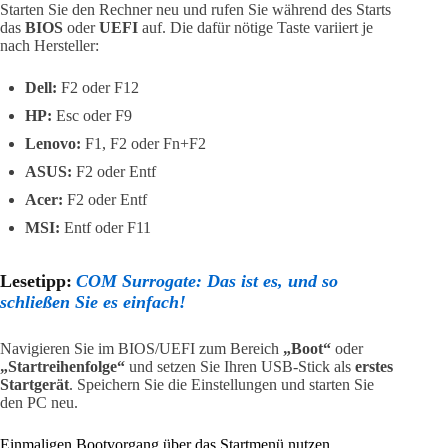
Starten Sie den Rechner neu und rufen Sie während des Starts
das
BIOS
oder
UEFI
auf. Die dafür nötige Taste variiert je
nach Hersteller:
Dell:
F2 oder F12
HP:
Esc oder F9
Lenovo:
F1, F2 oder Fn+F2
ASUS:
F2 oder Entf
Acer:
F2 oder Entf
MSI:
Entf oder F11
Lesetipp:
COM Surrogate: Das ist es, und so
schließen Sie es einfach!
Navigieren Sie im BIOS/UEFI zum Bereich
„Boot“
oder
„Startreihenfolge“
und setzen Sie Ihren USB-Stick als
erstes
Startgerät
. Speichern Sie die Einstellungen und starten Sie
den PC neu.
Einmaligen Bootvorgang über das Startmenü nutzen